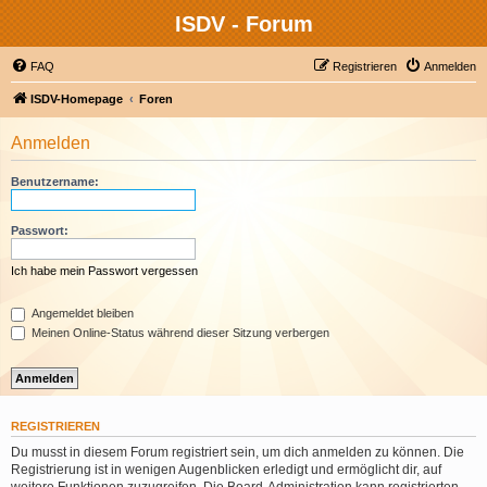
ISDV - Forum
FAQ
Registrieren
Anmelden
ISDV-Homepage
Foren
Anmelden
Benutzername:
Passwort:
Ich habe mein Passwort vergessen
Angemeldet bleiben
Meinen Online-Status während dieser Sitzung verbergen
REGISTRIEREN
Du musst in diesem Forum registriert sein, um dich anmelden zu können. Die
Registrierung ist in wenigen Augenblicken erledigt und ermöglicht dir, auf
weitere Funktionen zuzugreifen. Die Board-Administration kann registrierten