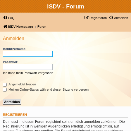
ISDV - Forum
FAQ
Registrieren
Anmelden
ISDV-Homepage
Foren
Anmelden
Benutzername:
Passwort:
Ich habe mein Passwort vergessen
Angemeldet bleiben
Meinen Online-Status während dieser Sitzung verbergen
REGISTRIEREN
Du musst in diesem Forum registriert sein, um dich anmelden zu können. Die
Registrierung ist in wenigen Augenblicken erledigt und ermöglicht dir, auf
weitere Funktionen zuzugreifen. Die Board-Administration kann registrierten