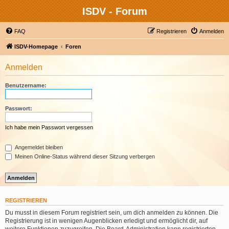
ISDV - Forum
FAQ
Registrieren
Anmelden
ISDV-Homepage
Foren
Anmelden
Benutzername:
Passwort:
Ich habe mein Passwort vergessen
Angemeldet bleiben
Meinen Online-Status während dieser Sitzung verbergen
REGISTRIEREN
Du musst in diesem Forum registriert sein, um dich anmelden zu können. Die
Registrierung ist in wenigen Augenblicken erledigt und ermöglicht dir, auf
weitere Funktionen zuzugreifen. Die Board-Administration kann registrierten