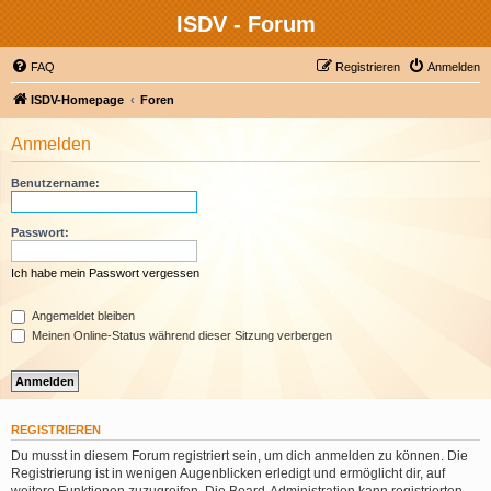
ISDV - Forum
FAQ
Registrieren
Anmelden
ISDV-Homepage
Foren
Anmelden
Benutzername:
Passwort:
Ich habe mein Passwort vergessen
Angemeldet bleiben
Meinen Online-Status während dieser Sitzung verbergen
REGISTRIEREN
Du musst in diesem Forum registriert sein, um dich anmelden zu können. Die
Registrierung ist in wenigen Augenblicken erledigt und ermöglicht dir, auf
weitere Funktionen zuzugreifen. Die Board-Administration kann registrierten