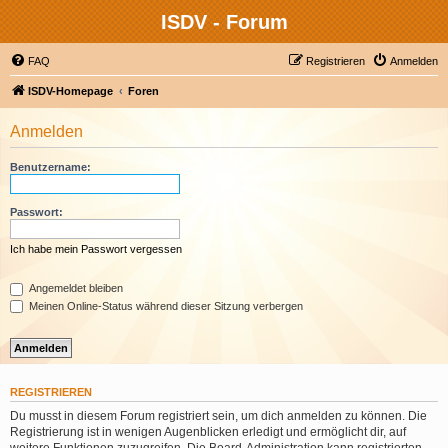
ISDV - Forum
FAQ
Registrieren
Anmelden
ISDV-Homepage
Foren
Anmelden
Benutzername:
Passwort:
Ich habe mein Passwort vergessen
Angemeldet bleiben
Meinen Online-Status während dieser Sitzung verbergen
REGISTRIEREN
Du musst in diesem Forum registriert sein, um dich anmelden zu können. Die
Registrierung ist in wenigen Augenblicken erledigt und ermöglicht dir, auf
weitere Funktionen zuzugreifen. Die Board-Administration kann registrierten