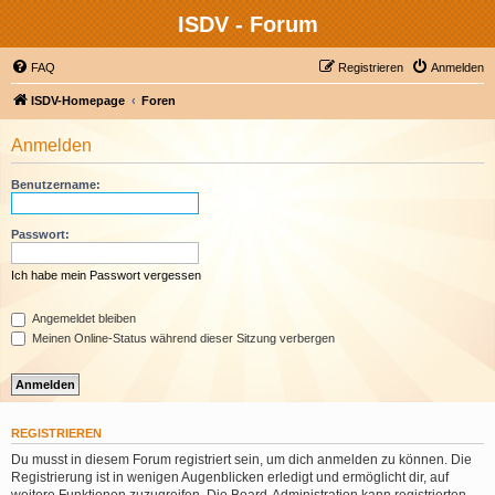
ISDV - Forum
FAQ
Registrieren
Anmelden
ISDV-Homepage
Foren
Anmelden
Benutzername:
Passwort:
Ich habe mein Passwort vergessen
Angemeldet bleiben
Meinen Online-Status während dieser Sitzung verbergen
REGISTRIEREN
Du musst in diesem Forum registriert sein, um dich anmelden zu können. Die
Registrierung ist in wenigen Augenblicken erledigt und ermöglicht dir, auf
weitere Funktionen zuzugreifen. Die Board-Administration kann registrierten