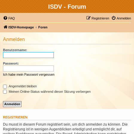
ISDV - Forum
FAQ
Registrieren
Anmelden
ISDV-Homepage
Foren
Anmelden
Benutzername:
Passwort:
Ich habe mein Passwort vergessen
Angemeldet bleiben
Meinen Online-Status während dieser Sitzung verbergen
REGISTRIEREN
Du musst in diesem Forum registriert sein, um dich anmelden zu können. Die
Registrierung ist in wenigen Augenblicken erledigt und ermöglicht dir, auf
weitere Funktionen zuzugreifen. Die Board-Administration kann registrierten