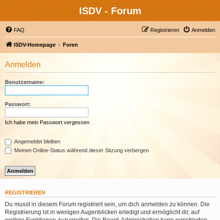
ISDV - Forum
FAQ
Registrieren
Anmelden
ISDV-Homepage
Foren
Anmelden
Benutzername:
Passwort:
Ich habe mein Passwort vergessen
Angemeldet bleiben
Meinen Online-Status während dieser Sitzung verbergen
REGISTRIEREN
Du musst in diesem Forum registriert sein, um dich anmelden zu können. Die
Registrierung ist in wenigen Augenblicken erledigt und ermöglicht dir, auf
weitere Funktionen zuzugreifen. Die Board-Administration kann registrierten