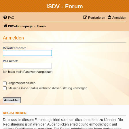
ISDV - Forum
FAQ
Registrieren
Anmelden
ISDV-Homepage
Foren
Anmelden
Benutzername:
Passwort:
Ich habe mein Passwort vergessen
Angemeldet bleiben
Meinen Online-Status während dieser Sitzung verbergen
REGISTRIEREN
Du musst in diesem Forum registriert sein, um dich anmelden zu können. Die
Registrierung ist in wenigen Augenblicken erledigt und ermöglicht dir, auf
weitere Funktionen zuzugreifen. Die Board-Administration kann registrierten