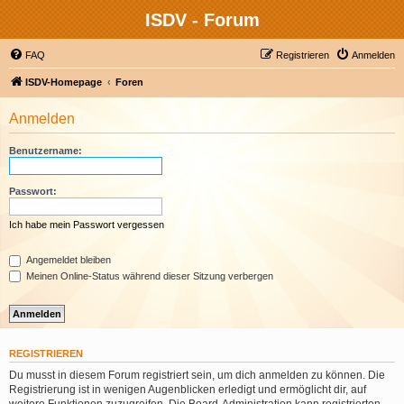
ISDV - Forum
FAQ
Registrieren
Anmelden
ISDV-Homepage
Foren
Anmelden
Benutzername:
Passwort:
Ich habe mein Passwort vergessen
Angemeldet bleiben
Meinen Online-Status während dieser Sitzung verbergen
REGISTRIEREN
Du musst in diesem Forum registriert sein, um dich anmelden zu können. Die
Registrierung ist in wenigen Augenblicken erledigt und ermöglicht dir, auf
weitere Funktionen zuzugreifen. Die Board-Administration kann registrierten