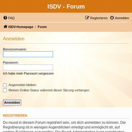
ISDV - Forum
FAQ
Registrieren
Anmelden
ISDV-Homepage
Foren
Anmelden
Benutzername:
Passwort:
Ich habe mein Passwort vergessen
Angemeldet bleiben
Meinen Online-Status während dieser Sitzung verbergen
REGISTRIEREN
Du musst in diesem Forum registriert sein, um dich anmelden zu können. Die
Registrierung ist in wenigen Augenblicken erledigt und ermöglicht dir, auf
weitere Funktionen zuzugreifen. Die Board-Administration kann registrierten