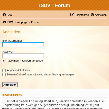
ISDV - Forum
FAQ
Registrieren
Anmelden
ISDV-Homepage
Foren
Anmelden
Benutzername:
Passwort:
Ich habe mein Passwort vergessen
Angemeldet bleiben
Meinen Online-Status während dieser Sitzung verbergen
REGISTRIEREN
Du musst in diesem Forum registriert sein, um dich anmelden zu können. Die
Registrierung ist in wenigen Augenblicken erledigt und ermöglicht dir, auf
weitere Funktionen zuzugreifen. Die Board-Administration kann registrierten