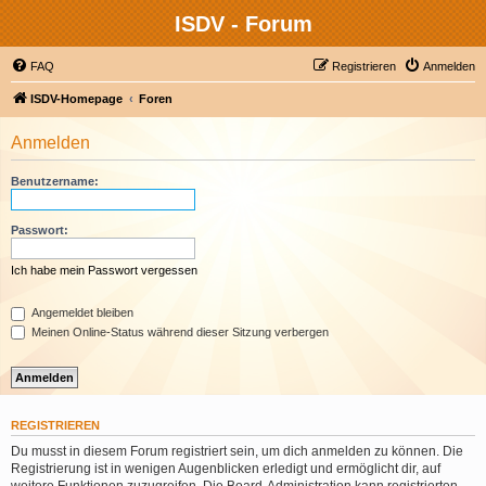
ISDV - Forum
FAQ
Registrieren
Anmelden
ISDV-Homepage
Foren
Anmelden
Benutzername:
Passwort:
Ich habe mein Passwort vergessen
Angemeldet bleiben
Meinen Online-Status während dieser Sitzung verbergen
REGISTRIEREN
Du musst in diesem Forum registriert sein, um dich anmelden zu können. Die
Registrierung ist in wenigen Augenblicken erledigt und ermöglicht dir, auf
weitere Funktionen zuzugreifen. Die Board-Administration kann registrierten