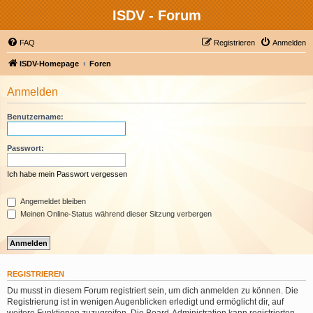
ISDV - Forum
FAQ
Registrieren
Anmelden
ISDV-Homepage
Foren
Anmelden
Benutzername:
Passwort:
Ich habe mein Passwort vergessen
Angemeldet bleiben
Meinen Online-Status während dieser Sitzung verbergen
REGISTRIEREN
Du musst in diesem Forum registriert sein, um dich anmelden zu können. Die
Registrierung ist in wenigen Augenblicken erledigt und ermöglicht dir, auf
weitere Funktionen zuzugreifen. Die Board-Administration kann registrierten