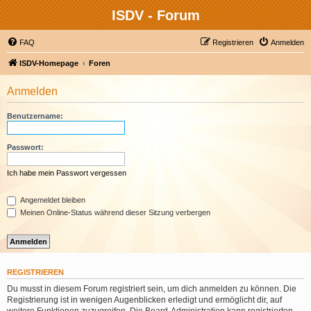
ISDV - Forum
FAQ
Registrieren
Anmelden
ISDV-Homepage
Foren
Anmelden
Benutzername:
Passwort:
Ich habe mein Passwort vergessen
Angemeldet bleiben
Meinen Online-Status während dieser Sitzung verbergen
REGISTRIEREN
Du musst in diesem Forum registriert sein, um dich anmelden zu können. Die
Registrierung ist in wenigen Augenblicken erledigt und ermöglicht dir, auf
weitere Funktionen zuzugreifen. Die Board-Administration kann registrierten