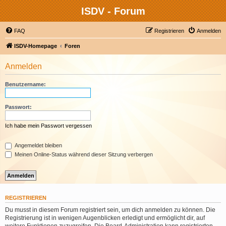
ISDV - Forum
FAQ
Registrieren
Anmelden
ISDV-Homepage
Foren
Anmelden
Benutzername:
Passwort:
Ich habe mein Passwort vergessen
Angemeldet bleiben
Meinen Online-Status während dieser Sitzung verbergen
REGISTRIEREN
Du musst in diesem Forum registriert sein, um dich anmelden zu können. Die
Registrierung ist in wenigen Augenblicken erledigt und ermöglicht dir, auf
weitere Funktionen zuzugreifen. Die Board-Administration kann registrierten