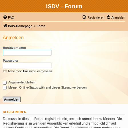
ISDV - Forum
FAQ
Registrieren
Anmelden
ISDV-Homepage
Foren
Anmelden
Benutzername:
Passwort:
Ich habe mein Passwort vergessen
Angemeldet bleiben
Meinen Online-Status während dieser Sitzung verbergen
REGISTRIEREN
Du musst in diesem Forum registriert sein, um dich anmelden zu können. Die
Registrierung ist in wenigen Augenblicken erledigt und ermöglicht dir, auf
weitere Funktionen zuzugreifen. Die Board-Administration kann registrierten