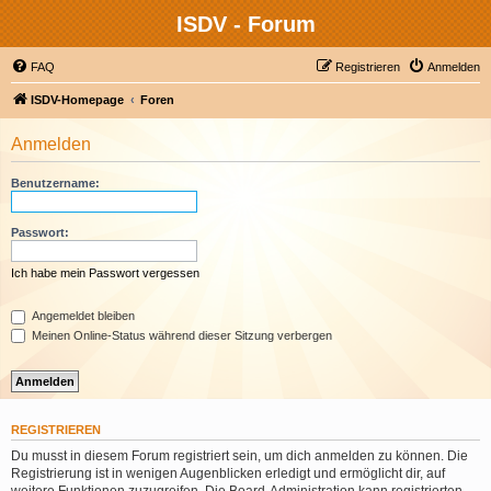
ISDV - Forum
FAQ
Registrieren
Anmelden
ISDV-Homepage
Foren
Anmelden
Benutzername:
Passwort:
Ich habe mein Passwort vergessen
Angemeldet bleiben
Meinen Online-Status während dieser Sitzung verbergen
REGISTRIEREN
Du musst in diesem Forum registriert sein, um dich anmelden zu können. Die
Registrierung ist in wenigen Augenblicken erledigt und ermöglicht dir, auf
weitere Funktionen zuzugreifen. Die Board-Administration kann registrierten