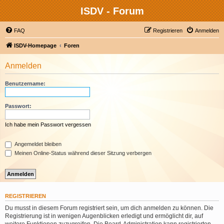
ISDV - Forum
FAQ
Registrieren
Anmelden
ISDV-Homepage
Foren
Anmelden
Benutzername:
Passwort:
Ich habe mein Passwort vergessen
Angemeldet bleiben
Meinen Online-Status während dieser Sitzung verbergen
REGISTRIEREN
Du musst in diesem Forum registriert sein, um dich anmelden zu können. Die
Registrierung ist in wenigen Augenblicken erledigt und ermöglicht dir, auf
weitere Funktionen zuzugreifen. Die Board-Administration kann registrierten