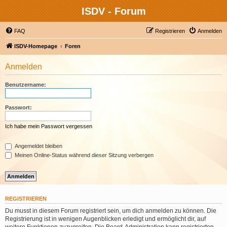
ISDV - Forum
FAQ
Registrieren
Anmelden
ISDV-Homepage
Foren
Anmelden
Benutzername:
Passwort:
Ich habe mein Passwort vergessen
Angemeldet bleiben
Meinen Online-Status während dieser Sitzung verbergen
REGISTRIEREN
Du musst in diesem Forum registriert sein, um dich anmelden zu können. Die
Registrierung ist in wenigen Augenblicken erledigt und ermöglicht dir, auf
weitere Funktionen zuzugreifen. Die Board-Administration kann registrierten