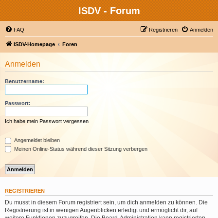
ISDV - Forum
FAQ
Registrieren
Anmelden
ISDV-Homepage
Foren
Anmelden
Benutzername:
Passwort:
Ich habe mein Passwort vergessen
Angemeldet bleiben
Meinen Online-Status während dieser Sitzung verbergen
REGISTRIEREN
Du musst in diesem Forum registriert sein, um dich anmelden zu können. Die
Registrierung ist in wenigen Augenblicken erledigt und ermöglicht dir, auf
weitere Funktionen zuzugreifen. Die Board-Administration kann registrierten