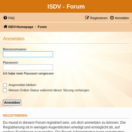
ISDV - Forum
FAQ
Registrieren
Anmelden
ISDV-Homepage
Foren
Anmelden
Benutzername:
Passwort:
Ich habe mein Passwort vergessen
Angemeldet bleiben
Meinen Online-Status während dieser Sitzung verbergen
REGISTRIEREN
Du musst in diesem Forum registriert sein, um dich anmelden zu können. Die
Registrierung ist in wenigen Augenblicken erledigt und ermöglicht dir, auf
weitere Funktionen zuzugreifen. Die Board-Administration kann registrierten