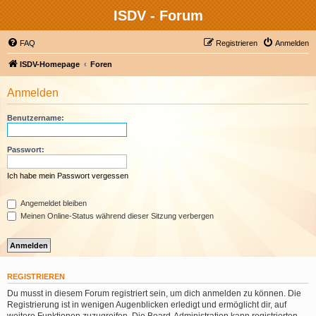
ISDV - Forum
FAQ
Registrieren
Anmelden
ISDV-Homepage
Foren
Anmelden
Benutzername:
Passwort:
Ich habe mein Passwort vergessen
Angemeldet bleiben
Meinen Online-Status während dieser Sitzung verbergen
REGISTRIEREN
Du musst in diesem Forum registriert sein, um dich anmelden zu können. Die
Registrierung ist in wenigen Augenblicken erledigt und ermöglicht dir, auf
weitere Funktionen zuzugreifen. Die Board-Administration kann registrierten