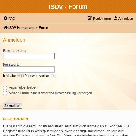
ISDV - Forum
FAQ
Registrieren
Anmelden
ISDV-Homepage
Foren
Anmelden
Benutzername:
Passwort:
Ich habe mein Passwort vergessen
Angemeldet bleiben
Meinen Online-Status während dieser Sitzung verbergen
REGISTRIEREN
Du musst in diesem Forum registriert sein, um dich anmelden zu können. Die
Registrierung ist in wenigen Augenblicken erledigt und ermöglicht dir, auf
weitere Funktionen zuzugreifen. Die Board-Administration kann registrierten