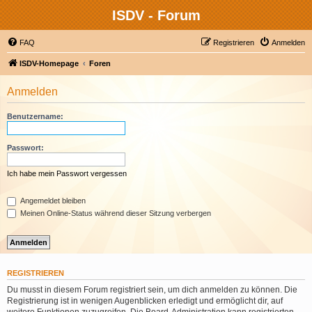
ISDV - Forum
FAQ
Registrieren
Anmelden
ISDV-Homepage
Foren
Anmelden
Benutzername:
Passwort:
Ich habe mein Passwort vergessen
Angemeldet bleiben
Meinen Online-Status während dieser Sitzung verbergen
REGISTRIEREN
Du musst in diesem Forum registriert sein, um dich anmelden zu können. Die
Registrierung ist in wenigen Augenblicken erledigt und ermöglicht dir, auf
weitere Funktionen zuzugreifen. Die Board-Administration kann registrierten