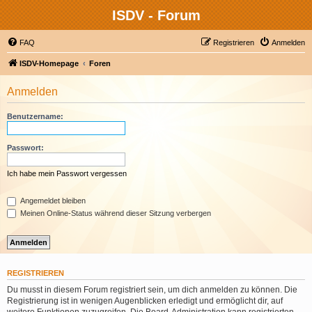
ISDV - Forum
FAQ
Registrieren
Anmelden
ISDV-Homepage
Foren
Anmelden
Benutzername:
Passwort:
Ich habe mein Passwort vergessen
Angemeldet bleiben
Meinen Online-Status während dieser Sitzung verbergen
REGISTRIEREN
Du musst in diesem Forum registriert sein, um dich anmelden zu können. Die
Registrierung ist in wenigen Augenblicken erledigt und ermöglicht dir, auf
weitere Funktionen zuzugreifen. Die Board-Administration kann registrierten