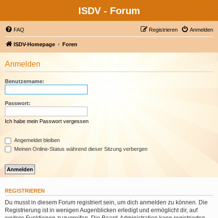
ISDV - Forum
FAQ
Registrieren
Anmelden
ISDV-Homepage
Foren
Anmelden
Benutzername:
Passwort:
Ich habe mein Passwort vergessen
Angemeldet bleiben
Meinen Online-Status während dieser Sitzung verbergen
REGISTRIEREN
Du musst in diesem Forum registriert sein, um dich anmelden zu können. Die
Registrierung ist in wenigen Augenblicken erledigt und ermöglicht dir, auf
weitere Funktionen zuzugreifen. Die Board-Administration kann registrierten