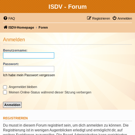
ISDV - Forum
FAQ
Registrieren
Anmelden
ISDV-Homepage
Foren
Anmelden
Benutzername:
Passwort:
Ich habe mein Passwort vergessen
Angemeldet bleiben
Meinen Online-Status während dieser Sitzung verbergen
REGISTRIEREN
Du musst in diesem Forum registriert sein, um dich anmelden zu können. Die
Registrierung ist in wenigen Augenblicken erledigt und ermöglicht dir, auf
weitere Funktionen zuzugreifen. Die Board-Administration kann registrierten