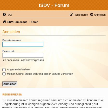
ISDV - Forum
FAQ
Registrieren
Anmelden
ISDV-Homepage
Foren
Anmelden
Benutzername:
Passwort:
Ich habe mein Passwort vergessen
Angemeldet bleiben
Meinen Online-Status während dieser Sitzung verbergen
REGISTRIEREN
Du musst in diesem Forum registriert sein, um dich anmelden zu können. Die
Registrierung ist in wenigen Augenblicken erledigt und ermöglicht dir, auf
weitere Funktionen zuzugreifen. Die Board-Administration kann registrierten