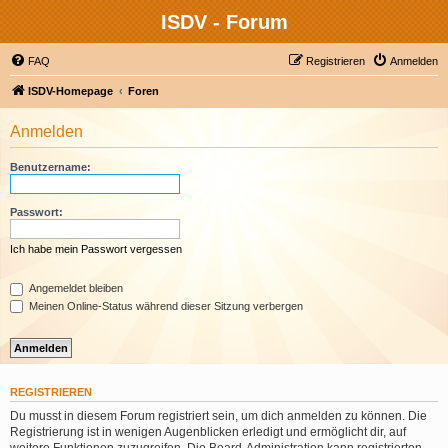
ISDV - Forum
FAQ
Registrieren
Anmelden
ISDV-Homepage
Foren
Anmelden
Benutzername:
Passwort:
Ich habe mein Passwort vergessen
Angemeldet bleiben
Meinen Online-Status während dieser Sitzung verbergen
REGISTRIEREN
Du musst in diesem Forum registriert sein, um dich anmelden zu können. Die
Registrierung ist in wenigen Augenblicken erledigt und ermöglicht dir, auf
weitere Funktionen zuzugreifen. Die Board-Administration kann registrierten