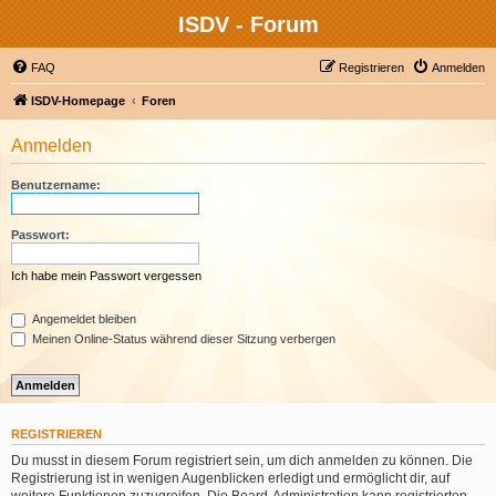
ISDV - Forum
FAQ
Registrieren
Anmelden
ISDV-Homepage
Foren
Anmelden
Benutzername:
Passwort:
Ich habe mein Passwort vergessen
Angemeldet bleiben
Meinen Online-Status während dieser Sitzung verbergen
REGISTRIEREN
Du musst in diesem Forum registriert sein, um dich anmelden zu können. Die
Registrierung ist in wenigen Augenblicken erledigt und ermöglicht dir, auf
weitere Funktionen zuzugreifen. Die Board-Administration kann registrierten