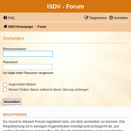
ISDV - Forum
FAQ
Registrieren
Anmelden
ISDV-Homepage
Foren
Anmelden
Benutzername:
Passwort:
Ich habe mein Passwort vergessen
Angemeldet bleiben
Meinen Online-Status während dieser Sitzung verbergen
REGISTRIEREN
Du musst in diesem Forum registriert sein, um dich anmelden zu können. Die
Registrierung ist in wenigen Augenblicken erledigt und ermöglicht dir, auf
weitere Funktionen zuzugreifen. Die Board-Administration kann registrierten