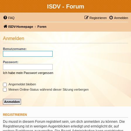
ISDV - Forum
FAQ
Registrieren
Anmelden
ISDV-Homepage
Foren
Anmelden
Benutzername:
Passwort:
Ich habe mein Passwort vergessen
Angemeldet bleiben
Meinen Online-Status während dieser Sitzung verbergen
REGISTRIEREN
Du musst in diesem Forum registriert sein, um dich anmelden zu können. Die
Registrierung ist in wenigen Augenblicken erledigt und ermöglicht dir, auf
weitere Funktionen zuzugreifen. Die Board-Administration kann registrierten