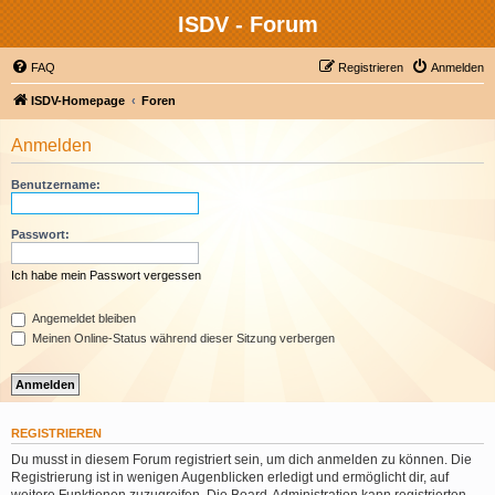
ISDV - Forum
FAQ
Registrieren
Anmelden
ISDV-Homepage
Foren
Anmelden
Benutzername:
Passwort:
Ich habe mein Passwort vergessen
Angemeldet bleiben
Meinen Online-Status während dieser Sitzung verbergen
REGISTRIEREN
Du musst in diesem Forum registriert sein, um dich anmelden zu können. Die
Registrierung ist in wenigen Augenblicken erledigt und ermöglicht dir, auf
weitere Funktionen zuzugreifen. Die Board-Administration kann registrierten