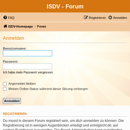
ISDV - Forum
FAQ
Registrieren
Anmelden
ISDV-Homepage
Foren
Anmelden
Benutzername:
Passwort:
Ich habe mein Passwort vergessen
Angemeldet bleiben
Meinen Online-Status während dieser Sitzung verbergen
REGISTRIEREN
Du musst in diesem Forum registriert sein, um dich anmelden zu können. Die
Registrierung ist in wenigen Augenblicken erledigt und ermöglicht dir, auf
weitere Funktionen zuzugreifen. Die Board-Administration kann registrierten