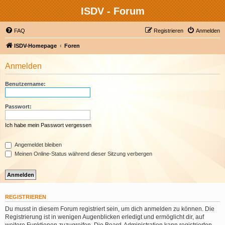
ISDV - Forum
FAQ
Registrieren
Anmelden
ISDV-Homepage
Foren
Anmelden
Benutzername:
Passwort:
Ich habe mein Passwort vergessen
Angemeldet bleiben
Meinen Online-Status während dieser Sitzung verbergen
REGISTRIEREN
Du musst in diesem Forum registriert sein, um dich anmelden zu können. Die
Registrierung ist in wenigen Augenblicken erledigt und ermöglicht dir, auf
weitere Funktionen zuzugreifen. Die Board-Administration kann registrierten