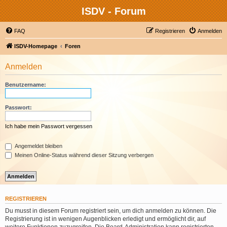
ISDV - Forum
FAQ
Registrieren
Anmelden
ISDV-Homepage
Foren
Anmelden
Benutzername:
Passwort:
Ich habe mein Passwort vergessen
Angemeldet bleiben
Meinen Online-Status während dieser Sitzung verbergen
REGISTRIEREN
Du musst in diesem Forum registriert sein, um dich anmelden zu können. Die
Registrierung ist in wenigen Augenblicken erledigt und ermöglicht dir, auf
weitere Funktionen zuzugreifen. Die Board-Administration kann registrierten