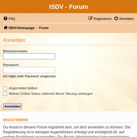
ISDV - Forum
FAQ
Registrieren
Anmelden
ISDV-Homepage
Foren
Anmelden
Benutzername:
Passwort:
Ich habe mein Passwort vergessen
Angemeldet bleiben
Meinen Online-Status während dieser Sitzung verbergen
REGISTRIEREN
Du musst in diesem Forum registriert sein, um dich anmelden zu können. Die
Registrierung ist in wenigen Augenblicken erledigt und ermöglicht dir, auf
weitere Funktionen zuzugreifen. Die Board-Administration kann registrierten