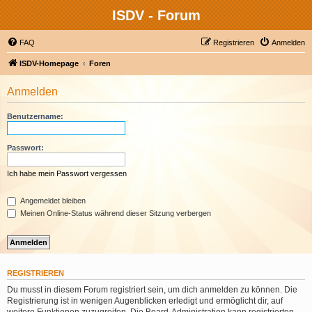
ISDV - Forum
FAQ
Registrieren
Anmelden
ISDV-Homepage
Foren
Anmelden
Benutzername:
Passwort:
Ich habe mein Passwort vergessen
Angemeldet bleiben
Meinen Online-Status während dieser Sitzung verbergen
REGISTRIEREN
Du musst in diesem Forum registriert sein, um dich anmelden zu können. Die
Registrierung ist in wenigen Augenblicken erledigt und ermöglicht dir, auf
weitere Funktionen zuzugreifen. Die Board-Administration kann registrierten