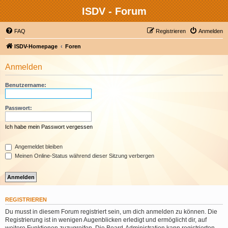
ISDV - Forum
FAQ
Registrieren
Anmelden
ISDV-Homepage
Foren
Anmelden
Benutzername:
Passwort:
Ich habe mein Passwort vergessen
Angemeldet bleiben
Meinen Online-Status während dieser Sitzung verbergen
REGISTRIEREN
Du musst in diesem Forum registriert sein, um dich anmelden zu können. Die
Registrierung ist in wenigen Augenblicken erledigt und ermöglicht dir, auf
weitere Funktionen zuzugreifen. Die Board-Administration kann registrierten