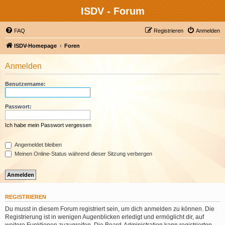
ISDV - Forum
FAQ
Registrieren
Anmelden
ISDV-Homepage
Foren
Anmelden
Benutzername:
Passwort:
Ich habe mein Passwort vergessen
Angemeldet bleiben
Meinen Online-Status während dieser Sitzung verbergen
REGISTRIEREN
Du musst in diesem Forum registriert sein, um dich anmelden zu können. Die
Registrierung ist in wenigen Augenblicken erledigt und ermöglicht dir, auf
weitere Funktionen zuzugreifen. Die Board-Administration kann registrierten