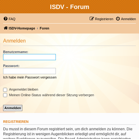
ISDV - Forum
FAQ
Registrieren
Anmelden
ISDV-Homepage
Foren
Anmelden
Benutzername:
Passwort:
Ich habe mein Passwort vergessen
Angemeldet bleiben
Meinen Online-Status während dieser Sitzung verbergen
REGISTRIEREN
Du musst in diesem Forum registriert sein, um dich anmelden zu können. Die
Registrierung ist in wenigen Augenblicken erledigt und ermöglicht dir, auf
weitere Funktionen zuzugreifen. Die Board-Administration kann registrierten