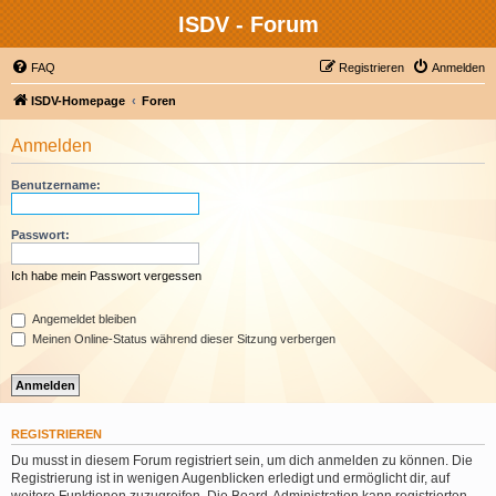
ISDV - Forum
FAQ
Registrieren
Anmelden
ISDV-Homepage
Foren
Anmelden
Benutzername:
Passwort:
Ich habe mein Passwort vergessen
Angemeldet bleiben
Meinen Online-Status während dieser Sitzung verbergen
REGISTRIEREN
Du musst in diesem Forum registriert sein, um dich anmelden zu können. Die
Registrierung ist in wenigen Augenblicken erledigt und ermöglicht dir, auf
weitere Funktionen zuzugreifen. Die Board-Administration kann registrierten