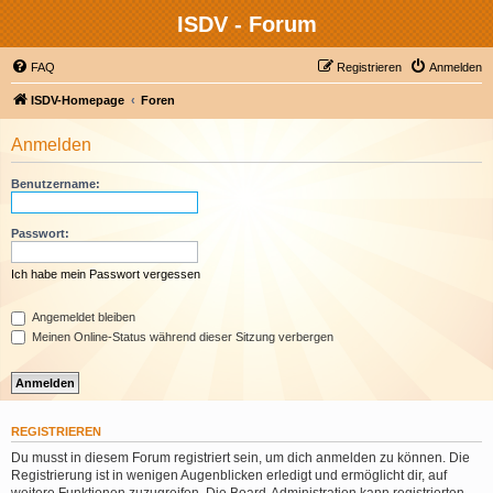
ISDV - Forum
FAQ
Registrieren
Anmelden
ISDV-Homepage
Foren
Anmelden
Benutzername:
Passwort:
Ich habe mein Passwort vergessen
Angemeldet bleiben
Meinen Online-Status während dieser Sitzung verbergen
REGISTRIEREN
Du musst in diesem Forum registriert sein, um dich anmelden zu können. Die
Registrierung ist in wenigen Augenblicken erledigt und ermöglicht dir, auf
weitere Funktionen zuzugreifen. Die Board-Administration kann registrierten