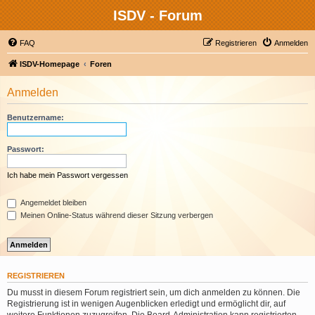
ISDV - Forum
FAQ
Registrieren
Anmelden
ISDV-Homepage
Foren
Anmelden
Benutzername:
Passwort:
Ich habe mein Passwort vergessen
Angemeldet bleiben
Meinen Online-Status während dieser Sitzung verbergen
REGISTRIEREN
Du musst in diesem Forum registriert sein, um dich anmelden zu können. Die
Registrierung ist in wenigen Augenblicken erledigt und ermöglicht dir, auf
weitere Funktionen zuzugreifen. Die Board-Administration kann registrierten