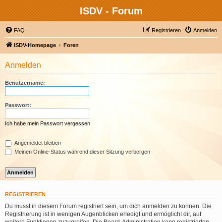
ISDV - Forum
FAQ
Registrieren
Anmelden
ISDV-Homepage
Foren
Anmelden
Benutzername:
Passwort:
Ich habe mein Passwort vergessen
Angemeldet bleiben
Meinen Online-Status während dieser Sitzung verbergen
REGISTRIEREN
Du musst in diesem Forum registriert sein, um dich anmelden zu können. Die
Registrierung ist in wenigen Augenblicken erledigt und ermöglicht dir, auf
weitere Funktionen zuzugreifen. Die Board-Administration kann registrierten