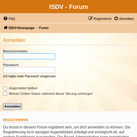
ISDV - Forum
FAQ
Registrieren
Anmelden
ISDV-Homepage
Foren
Anmelden
Benutzername:
Passwort:
Ich habe mein Passwort vergessen
Angemeldet bleiben
Meinen Online-Status während dieser Sitzung verbergen
REGISTRIEREN
Du musst in diesem Forum registriert sein, um dich anmelden zu können. Die
Registrierung ist in wenigen Augenblicken erledigt und ermöglicht dir, auf
weitere Funktionen zuzugreifen. Die Board-Administration kann registrierten