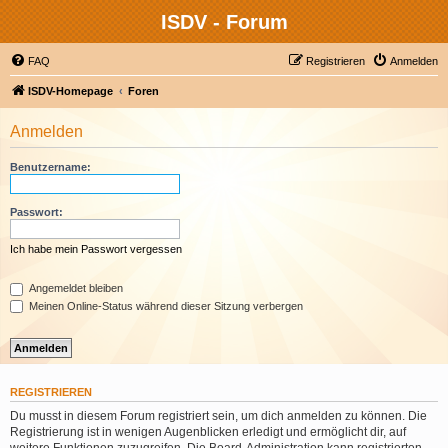
ISDV - Forum
FAQ
Registrieren
Anmelden
ISDV-Homepage
Foren
Anmelden
Benutzername:
Passwort:
Ich habe mein Passwort vergessen
Angemeldet bleiben
Meinen Online-Status während dieser Sitzung verbergen
REGISTRIEREN
Du musst in diesem Forum registriert sein, um dich anmelden zu können. Die
Registrierung ist in wenigen Augenblicken erledigt und ermöglicht dir, auf
weitere Funktionen zuzugreifen. Die Board-Administration kann registrierten