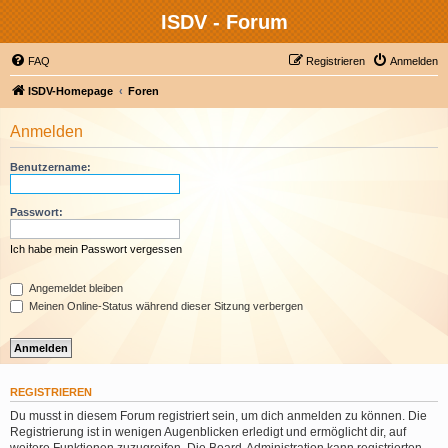
ISDV - Forum
FAQ
Registrieren
Anmelden
ISDV-Homepage
Foren
Anmelden
Benutzername:
Passwort:
Ich habe mein Passwort vergessen
Angemeldet bleiben
Meinen Online-Status während dieser Sitzung verbergen
REGISTRIEREN
Du musst in diesem Forum registriert sein, um dich anmelden zu können. Die
Registrierung ist in wenigen Augenblicken erledigt und ermöglicht dir, auf
weitere Funktionen zuzugreifen. Die Board-Administration kann registrierten