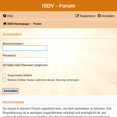
ISDV - Forum
FAQ
Registrieren
Anmelden
ISDV-Homepage
Foren
Anmelden
Benutzername:
Passwort:
Ich habe mein Passwort vergessen
Angemeldet bleiben
Meinen Online-Status während dieser Sitzung verbergen
REGISTRIEREN
Du musst in diesem Forum registriert sein, um dich anmelden zu können. Die
Registrierung ist in wenigen Augenblicken erledigt und ermöglicht dir, auf
weitere Funktionen zuzugreifen. Die Board-Administration kann registrierten